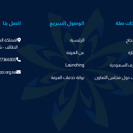
ذات صلة
الوصول السريع
اتصل بنا
جاح
الرئيسية
المملكة ال
الطائف - ش
ارة
عن الغرفة
27366800
غرف السعودية
Launching
cci.org.sa
ف دول مجلس التعاون
بوابة خدمات الغرفة