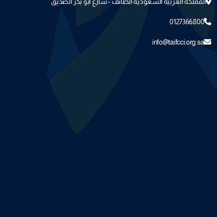
المملكة العربية السعودية الطائف - شارع ابو بكر الصديق
0127366800
info@taifcci.org.sa