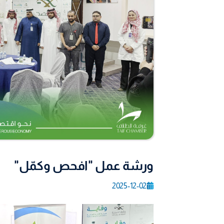
ورشة عمل "افحص وكمّل"
2025-12-02