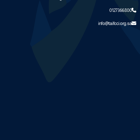
0127366800
info@taifcci.org.sa