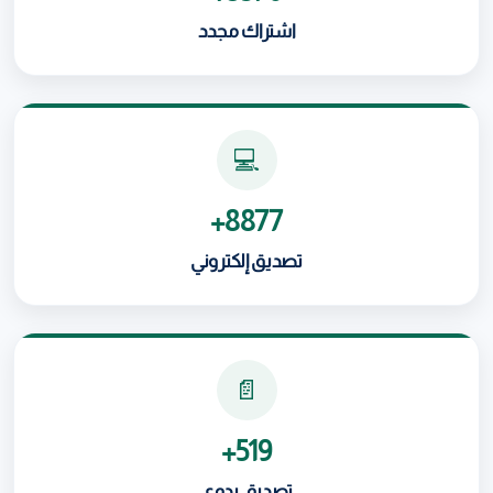
اشتراك مجدد
💻
8877+
تصديق إلكتروني
📄
519+
تصديق يدوي